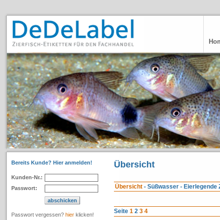
Ho
Bereits Kunde? Hier anmelden!
Übersicht
Kunden-Nr.:
Übersicht
- Süßwasser - Eierlegende
Passwort:
Seite
1
2
3
4
Passwort vergessen?
hier
klicken!