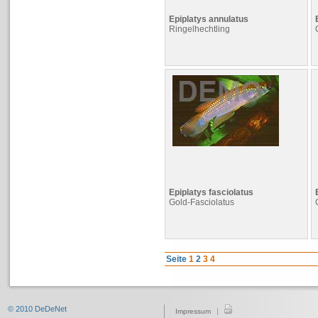
Epiplatys annulatus
Ringelhechtling
Epiplatys fasciolatus
Gold-Fasciolatus
Seite
1
2
3
4
© 2010 DeDeNet
|
Impressum