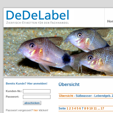
Ho
Bereits Kunde? Hier anmelden!
Übersicht
Kunden-Nr.:
Übersicht
- Süßwasser - Lebendgeb. 
Passwort:
Seite
1
2
3
4
5
6
7
8
9
10
11
...
17
Passwort vergessen?
hier
klicken!