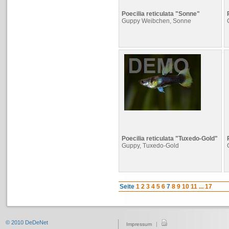
Poecilia reticulata "Sonne"
Guppy Weibchen, Sonne
Poecilia reticulata "Tuxedo-Gold"
Guppy, Tuxedo-Gold
Seite
1
2
3
4
5
6
7
8
9
10
11
...
17
© 2010 DeDeNet
|
Impressum